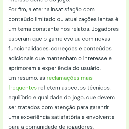
Por fim, a eterna insatisfação com
conteúdo limitado ou atualizações lentas é
um tema constante nos relatos. Jogadores
esperam que o game evolua com novas
funcionalidades, correções e conteúdos
adicionais que mantenham o interesse e
aprimorem a experiência do usuário.
Em resumo, as
reclamações mais
frequentes
refletem aspectos técnicos,
equilíbrio e qualidade do jogo, que devem
ser tratados com atenção para garantir
uma experiência satisfatória e envolvente
para a comunidade de jogadores.