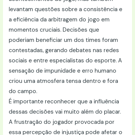
levantam questões sobre a consistência e
a eficiência da arbitragem do jogo em
momentos cruciais. Decisões que
poderiam beneficiar um dos times foram
contestadas, gerando debates nas redes
sociais e entre especialistas do esporte. A
sensação de impunidade e erro humano
criou uma atmosfera tensa dentro e fora
do campo.
É importante reconhecer que a influência
dessas decisões vai muito além do placar.
A frustração do jogador provocada por
essa percepção de injustiça pode afetar o