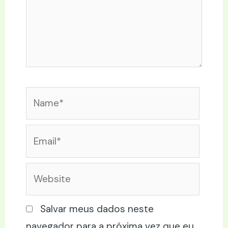
Name*
Email*
Website
Salvar meus dados neste
navegador para a próxima vez que eu