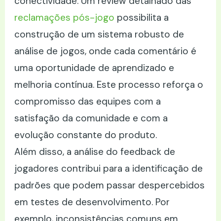
conectividade. Um review detalhado das
reclamações pós-jogo
possibilita a
construção de um sistema robusto de
análise de jogos, onde cada comentário é
uma oportunidade de aprendizado e
melhoria contínua. Este processo reforça o
compromisso das equipes com a
satisfação da comunidade e com a
evolução constante do produto.
Além disso, a análise do feedback de
jogadores contribui para a identificação de
padrões que podem passar despercebidos
em testes de desenvolvimento. Por
exemplo, inconsistências comuns em