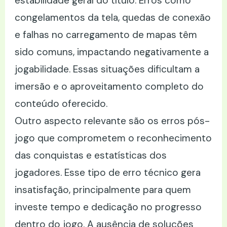
estabilidade geral do título. Erros como
congelamentos da tela, quedas de conexão
e falhas no carregamento de mapas têm
sido comuns, impactando negativamente a
jogabilidade. Essas situações dificultam a
imersão e o aproveitamento completo do
conteúdo oferecido.
Outro aspecto relevante são os erros pós-
jogo que comprometem o reconhecimento
das conquistas e estatísticas dos
jogadores. Esse tipo de erro técnico gera
insatisfação, principalmente para quem
investe tempo e dedicação no progresso
dentro do jogo. A ausência de soluções