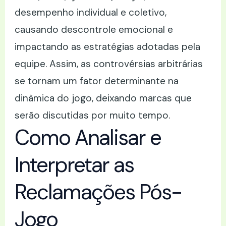
desempenho individual e coletivo,
causando descontrole emocional e
impactando as estratégias adotadas pela
equipe. Assim, as controvérsias arbitrárias
se tornam um fator determinante na
dinâmica do jogo, deixando marcas que
serão discutidas por muito tempo.
Como Analisar e
Interpretar as
Reclamações Pós-
Jogo