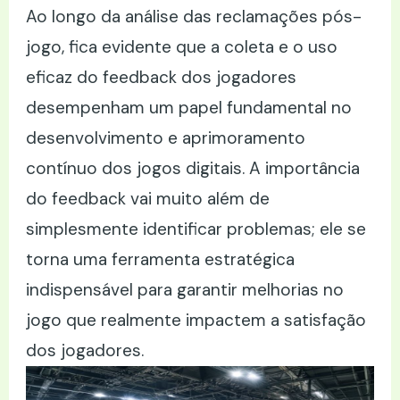
Ao longo da análise das reclamações pós-
jogo, fica evidente que a coleta e o uso
eficaz do feedback dos jogadores
desempenham um papel fundamental no
desenvolvimento e aprimoramento
contínuo dos jogos digitais. A importância
do feedback vai muito além de
simplesmente identificar problemas; ele se
torna uma ferramenta estratégica
indispensável para garantir melhorias no
jogo que realmente impactem a satisfação
dos jogadores.