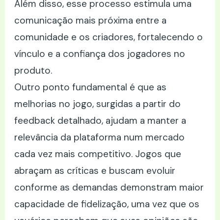
Além disso, esse processo estimula uma
comunicação mais próxima entre a
comunidade e os criadores, fortalecendo o
vínculo e a confiança dos jogadores no
produto.
Outro ponto fundamental é que as
melhorias no jogo, surgidas a partir do
feedback detalhado, ajudam a manter a
relevância da plataforma num mercado
cada vez mais competitivo. Jogos que
abraçam as críticas e buscam evoluir
conforme as demandas demonstram maior
capacidade de fidelização, uma vez que os