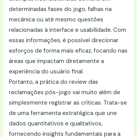
determinadas fases do jogo, falhas na
mecânica ou até mesmo questões
relacionadas à interface e usabilidade. Com
essas informações, é possível direcionar
esforços de forma mais eficaz, focando nas
áreas que impactam diretamente a
experiência do usuário final.
Portanto, a prática do review das
reclamações pós-jogo vai muito além de
simplesmente registrar as críticas. Trata-se
de uma ferramenta estratégica que une
dados quantitativos e qualitativos,
fornecendo insights fundamentais para a