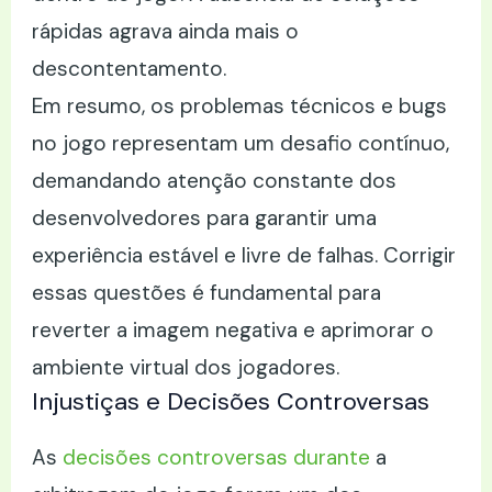
rápidas agrava ainda mais o
descontentamento.
Em resumo, os problemas técnicos e bugs
no jogo representam um desafio contínuo,
demandando atenção constante dos
desenvolvedores para garantir uma
experiência estável e livre de falhas. Corrigir
essas questões é fundamental para
reverter a imagem negativa e aprimorar o
ambiente virtual dos jogadores.
Injustiças e Decisões Controversas
As
decisões controversas durante
a